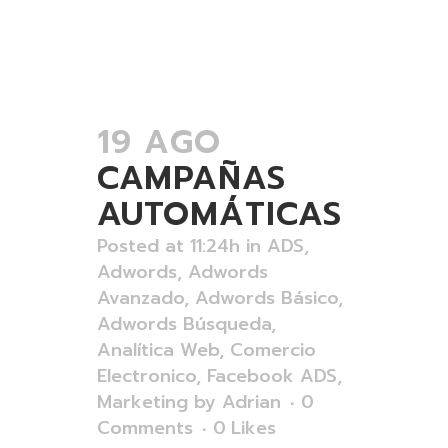
19 AGO
CAMPAÑAS
AUTOMÁTICAS
Posted at 11:24h
in
ADS
,
Adwords
,
Adwords
Avanzado
,
Adwords Básico
,
Adwords Búsqueda
,
Analítica Web
,
Comercio
Electronico
,
Facebook ADS
,
Marketing
by
Adrian
0
Comments
0
Likes