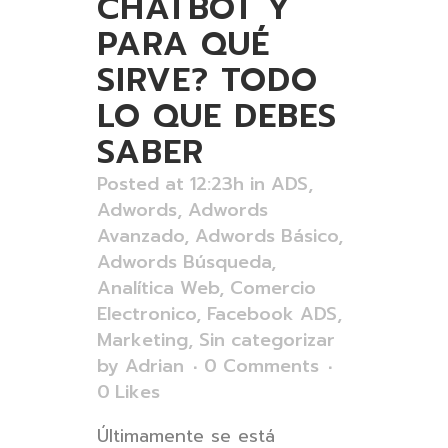
CHATBOT Y
PARA QUÉ
SIRVE? TODO
LO QUE DEBES
SABER
Posted at 12:23h
in
ADS
,
Adwords
,
Adwords
Avanzado
,
Adwords Básico
,
Adwords Búsqueda
,
Analítica Web
,
Comercio
Electronico
,
Facebook ADS
,
Marketing
,
Sin categorizar
by
Adrian
0 Comments
0
Likes
Últimamente se está