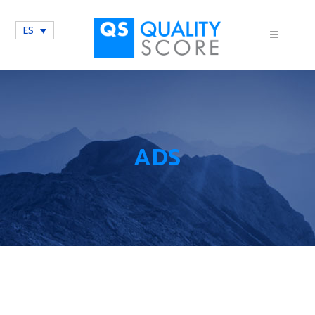
ES
ADS