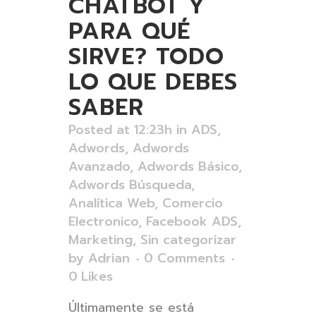
CHATBOT Y
PARA QUÉ
SIRVE? TODO
LO QUE DEBES
SABER
Posted at 12:23h
in
ADS
,
Adwords
,
Adwords
Avanzado
,
Adwords Básico
,
Adwords Búsqueda
,
Analítica Web
,
Comercio
Electronico
,
Facebook ADS
,
Marketing
,
Sin categorizar
by
Adrian
0 Comments
0
Likes
Últimamente se está