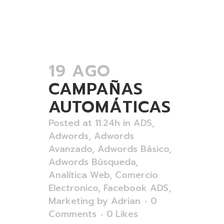
19 AGO
CAMPAÑAS
AUTOMÁTICAS
Posted at 11:24h
in
ADS
,
Adwords
,
Adwords
Avanzado
,
Adwords Básico
,
Adwords Búsqueda
,
Analítica Web
,
Comercio
Electronico
,
Facebook ADS
,
Marketing
by
Adrian
0
Comments
0
Likes